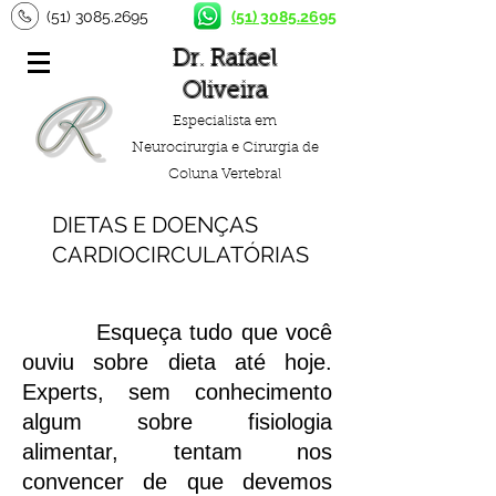
(51) 3085.2695
(51) 3085.2695
Dr. Rafael
Oliveira
Especialista em
Neurocirurgia e Cirurgia de
Coluna Vertebral
DIETAS E DOENÇAS
CARDIOCIRCULATÓRIAS
Esqueça tudo que você
ouviu sobre dieta até hoje.
Experts, sem conhecimento
algum sobre fisiologia
alimentar, tentam nos
convencer de que devemos