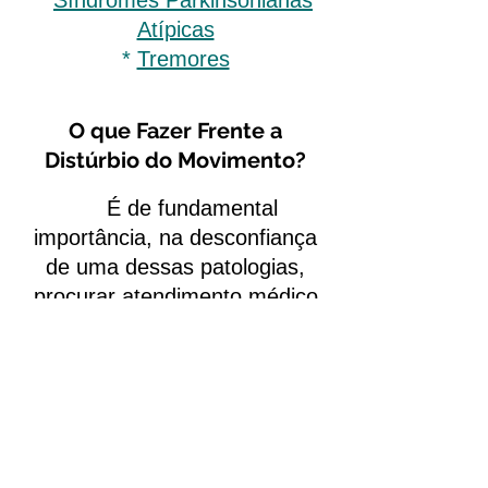
*
Síndromes Parkinsonianas
Atípicas
*
Tremores
O que Fazer Frente a
Distúrbio do Movimento?
É de fundamental
importância, na desconfiança
de uma dessas patologias,
procurar atendimento médico
de imediato. Muitos possuem
como causa doenças de fácil
tratamento. Porém, em certas
circunstâncias, patologias
graves podem ser vistas.