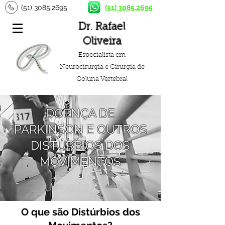
(51) 3085.2695
(51) 3085.2695
Dr. Rafael
Oliveira
Especialista em
Neurocirurgia e Cirurgia de
Coluna Vertebral
DOENÇA DE
PARKINSON E OUTROS
DISTÚRBIOS DOS
MOVIMENTOS
O que são Distúrbios dos