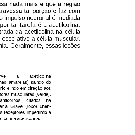
sa nada mais é que a região
travessa tal porção e faz com
do impulso neuronal é mediada
 tal tarefa é a acetilcolina.
ada da acetilcolina na célula
 esse ative a célula muscular.
enia. Geralmente, essas lesões
rve a acetilcolina
nhas amarelas) saindo do
nio e indo em direção aos
tores musculares (verde).
nticorpos criados na
enia Grave (roxo) unen-
s receptores impedindo a
o com a acetilcolina.