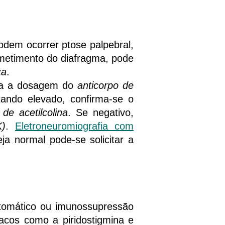
dem ocorrer ptose palpebral,
rometimento do diafragma, pode
ca
.
ita a dosagem do
anticorpo de
ando elevado, confirma-se o
de acetilcolina
. Se negativo,
K)
.
Eletroneuromiografia com
ja normal pode-se solicitar a
ntomático ou imunossupressão
macos como a piridostigmina e