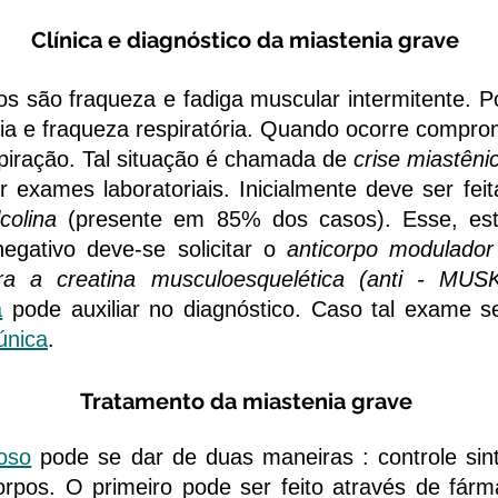
Clínica e diagnóstico da miastenia grave
 são fraqueza e fadiga muscular intermitente. Po
agia e fraqueza respiratória. Quando ocorre comp
piração. Tal situação é chamada de
crise miastêni
xames laboratoriais. Inicialmente deve ser fe
lcolina
(presente em 85% dos casos). Esse, est
negativo deve-se solicitar o
anticorpo modulador 
tra a creatina musculoesquelética (anti - MUS
a
pode auxiliar no diagnóstico. Caso tal exame se
única
.
Tratamento da miastenia grave
oso
pode se dar de duas maneiras : controle si
corpos. O primeiro pode ser feito através de fár