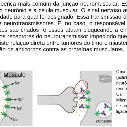
oença mais comum da junção neuromuscular. Es
o neurônio e a célula muscular. O sinal nervoso a
idade para qual foi designado. Essa transmissão 
neurotransmissores. E, no caso, o responsável por
pos são criados e esses atuam bloqueando a entr
 os receptores do neurotransmissor impedindo que
iste relação direta entre tumores do timo e miast
o de anticorpos contra as proteínas musculares.
Obse
(boli
neurô
recep
Os a
Miast
se ao
ligaçã