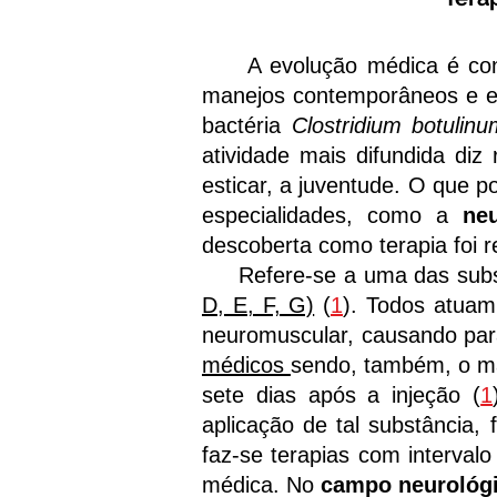
A evolução médica é contin
manejos contemporâneos e efe
bactéria
Clostridium botulin
atividade mais difundida di
esticar, a juventude. O que 
especialidades, como a
neu
descoberta como terapia foi 
Refere-se a uma das substân
D, E, F, G)
(
1
). Todos atuam 
neuromuscular, causando para
médicos
sendo, também, o mai
sete dias após a injeção (
1
aplicação de tal substância,
faz-se terapias com intervalo 
médica. No
campo neurológ