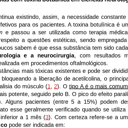
ua existindo, assim, a necessidade constante
tivos para os pacientes. A toxina botulínica é u
um
e passou a ser utilizada como terapia médica
z respeito a questões estéticas, sendo empregada
poucos sabem é que essa substância tem sido cada 
rologia e a neurocirurgia
, com resultados mu
realizada em procedimentos oftalmológicos.
cias mais tóxicas existentes e pode ser dividid
bloqueando a liberação de acetilcolina, o princi
lisia do músculo (
1
,
2
). O
tipo A é o mais comum
s potente, seguido pelo B. O pico do efeito paralí
). Alguns pacientes (entre 5 a 15%) podem de
 fato esse geralmente verificado quando se utili
inferior a 1 mês (
3
). Com certeza refere-se a um
ico
pode ser indicada em: