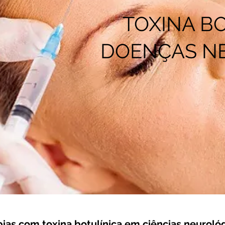
TOXINA BO
DOENÇAS N
pias com toxina botulínica em ciências neuroló