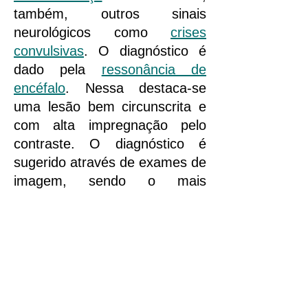
também, outros sinais
neurológicos como
crises
convulsivas
. O diagnóstico é
dado pela
ressonância de
encéfalo
. Nessa destaca-se
uma lesão bem circunscrita e
com alta impregnação pelo
contraste.
O diagnóstico é
sugerido através de exames de
imagem, sendo o mais
fidedigno a ressonância. Os
meningiomas geralmente se
caracterizam por:
Base de contato com a dura
máter;