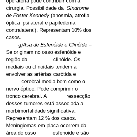
operatória pode contribuir com a
cirurgia. Possibilidade da
Síndrome
de Foster Kennedy
(anosmia, atrofia
óptica ipsilateral e papiledema
contralateral). Representam 10% dos
casos.
g)Asa de Esfenóide e Clinóide
–
Se originam no osso esfenóide e
região da clinóide. Os
mediais ou clinoidais tendem a
envolver as artérias carótida e
cerebral media bem como o
nervo óptico. Pode comprimir o
tronco cerebral. A ressecção
desses tumores está associada a
morbimortalidade significativa.
Representam 12 % dos casos.
Meningiomas em placa ocorrem da
área do osso esfenoide e são